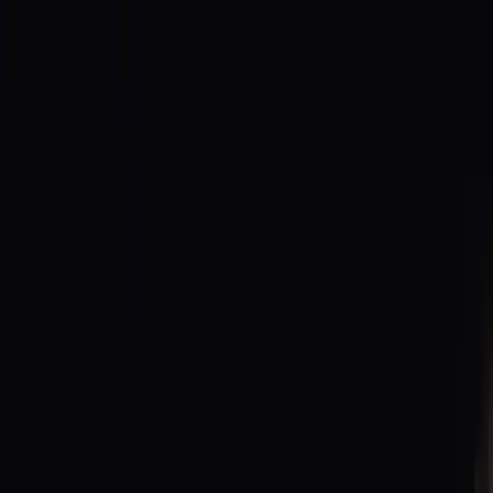
Los Mutantes
ES
Los Mutantes
Inicio
Archivo
Sobre nosotros
Entradas
ES
EN
DE