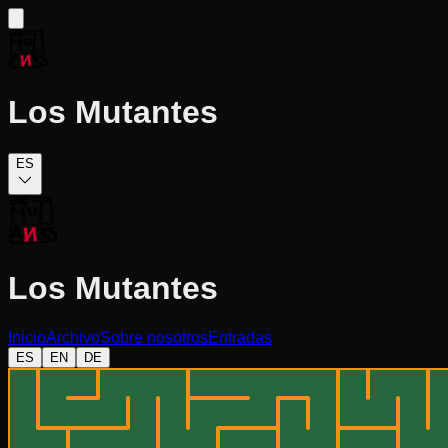
Los Mutantes
ES
Los Mutantes
Inicio
Archivo
Sobre nosotros
Entradas
ES
EN
DE